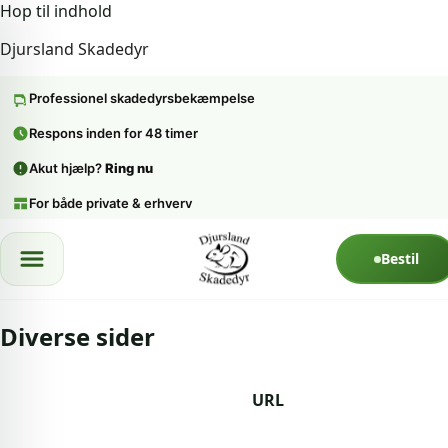
Hop til indhold
Djursland Skadedyr
Professionel skadedyrsbekæmpelse
Respons inden for 48 timer
Akut hjælp?
Ring nu
For både private & erhverv
Spring til indhold
Bestil
Diverse sider
URL