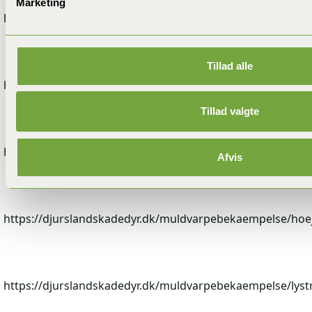
Marketing
https://djurslandskadedyr.dk/muldvarpebekaempelse/has
Tillad alle
https://djurslandskadedyr.dk/muldvarpebekaempelse/horn
Tillad valgte
https://djurslandskadedyr.dk/skaegkrae-bekaempelse/hor
Afvis
https://djurslandskadedyr.dk/muldvarpebekaempelse/hoej
https://djurslandskadedyr.dk/muldvarpebekaempelse/lyst