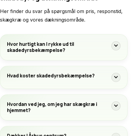
Her finder du svar på spørgsmål om pris, responstid,
skægkræ og vores dækningsområde.
Hvor hurtigt kan I rykke ud til
expand_more
skadedyrsbekæmpelse?
Hvad koster skadedyrsbekæmpelse?
expand_more
Hvordan ved jeg, om jeg har skægkræ i
expand_more
hjemmet?
Dækker I Århus centrum?