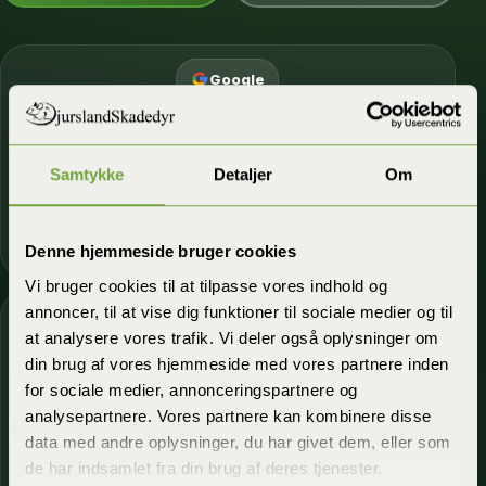
Google
★★★★★
Top rated
5,0 stjerner
· 66 anmeldelser
Samtykke
Detaljer
Om
Kunder fremhæver hurtig udrykning,
professionel hjælp og effektiv bekæmpelse.
Se anmeldelser
Denne hjemmeside bruger cookies
Vi bruger cookies til at tilpasse vores indhold og
annoncer, til at vise dig funktioner til sociale medier og til
Facebook
at analysere vores trafik. Vi deler også oplysninger om
★★★★★
Top rated
din brug af vores hjemmeside med vores partnere inden
for sociale medier, annonceringspartnere og
5,0 stjerner
· 14 anmeldelser
analysepartnere. Vores partnere kan kombinere disse
Korte og tydelige anbefalinger med fokus
data med andre oplysninger, du har givet dem, eller som
på service, dialog og tryghed.
de har indsamlet fra din brug af deres tjenester.
Se anmeldelser