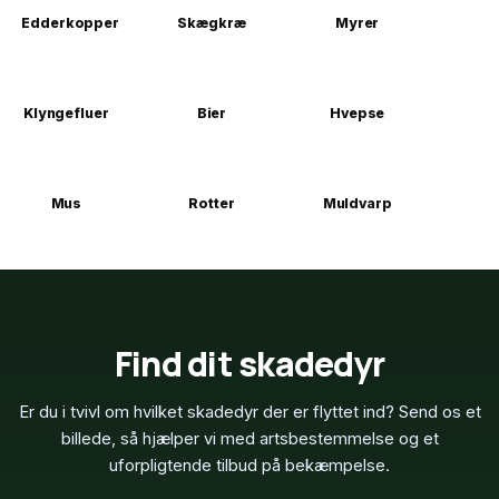
Edderkopper
Skægkræ
Myrer
Klyngefluer
Bier
Hvepse
Mus
Rotter
Muldvarp
Find dit skadedyr
Er du i tvivl om hvilket skadedyr der er flyttet ind? Send os et
billede, så hjælper vi med artsbestemmelse og et
uforpligtende tilbud på bekæmpelse.