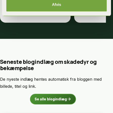
løst på en hurtig og meget
Afvis
.
tilfredsstillende måde.
Seneste blogindlæg om skadedyr og
bekæmpelse
De nyeste indlæg hentes automatisk fra bloggen med
billede, titel og link.
arrow_forward
Se alle blogindlæg