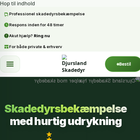
Hop til indhold
Professionel skadedyrsbekæmpelse
Respons inden for 48 timer
Akut hjælp?
Ring nu
For både private & erhverv
Spring til indhold
Bestil
Skadedyrsbekæmpelse
med hurtig udrykning