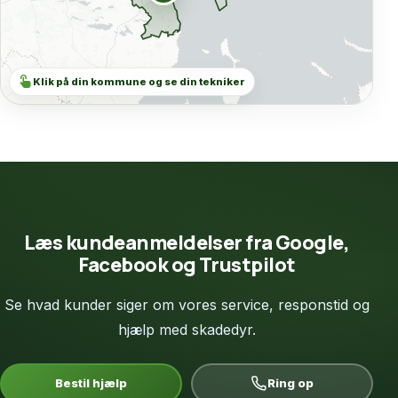
touch_app
Klik på din kommune og se din tekniker
Læs kundeanmeldelser fra Google,
Facebook og Trustpilot
Se hvad kunder siger om vores service, responstid og
hjælp med skadedyr.
Bestil hjælp
Ring op