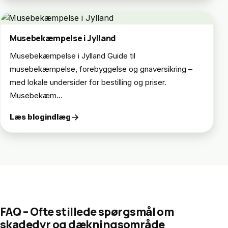
Musebekæmpelse i Jylland
Musebekæmpelse i Jylland Guide til
musebekæmpelse, forebyggelse og gnaversikring –
med lokale undersider for bestilling og priser.
Musebekæm...
arrow_forward
Læs blogindlæg
FAQ – Ofte stillede spørgsmål om
skadedyr og dækningsområde