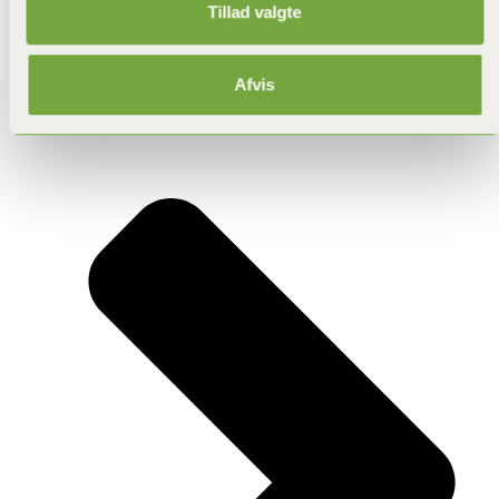
Tillad valgte
Skægkræ
Afvis