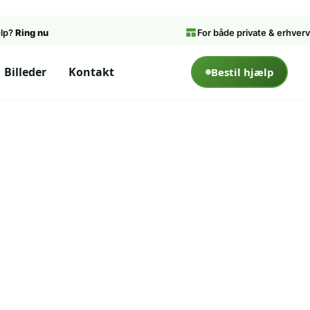
ælp?
Ring nu
For både private & erhverv
Billeder
Kontakt
Bestil hjælp