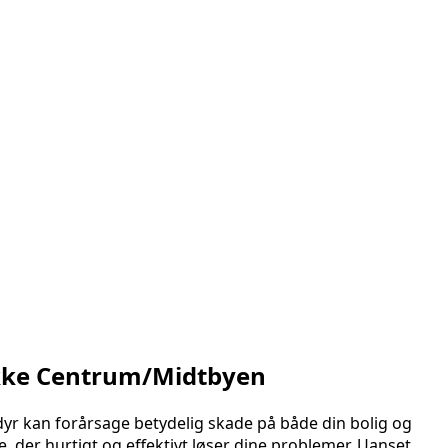
kke Centrum/Midtbyen
r kan forårsage betydelig skade på både din bolig og
, der hurtigt og effektivt løser dine problemer. Uanset