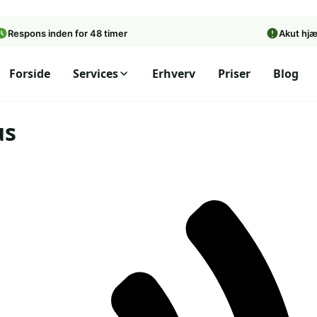
Respons inden for 48 timer
Akut hj
Forside
Services
Erhverv
Priser
Blog
us