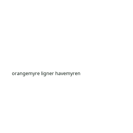
orangemyre ligner havemyren