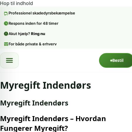
Hop til indhold
Professionel skadedyrsbekæmpelse
Respons inden for 48 timer
Akut hjælp?
Ring nu
For både private & erhverv
Spring til indhold
Bestil
Myregift Indendørs
Myregift Indendørs
Myregift Indendørs – Hvordan
Fungerer Myregift?