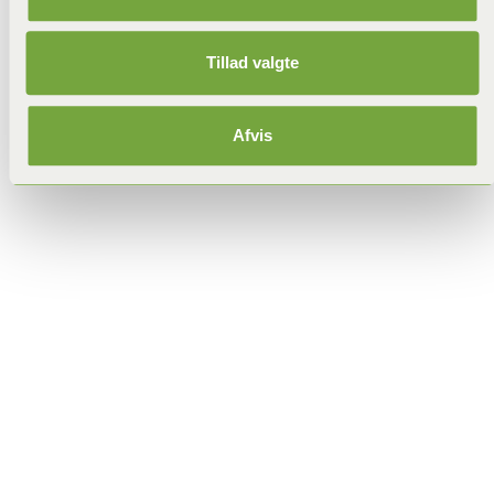
Tillad valgte
Afvis
orangemyre ligner havemyren