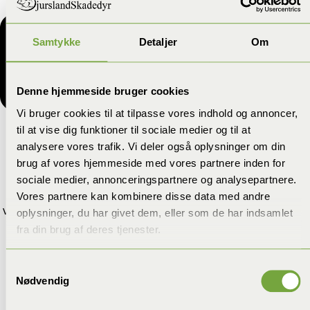
Samtykke
Detaljer
Om
Denne hjemmeside bruger cookies
Vi bruger cookies til at tilpasse vores indhold og annoncer,
til at vise dig funktioner til sociale medier og til at
Myregift der Virker: Naturlige
analysere vores trafik. Vi deler også oplysninger om din
Løsninger
brug af vores hjemmeside med vores partnere inden for
sociale medier, annonceringspartnere og analysepartnere.
Naturlige metoder kan være effektive til at holde myrer
Vores partnere kan kombinere disse data med andre
væk, selvom de ikke dræber hele kolonien. Produkter som
oplysninger, du har givet dem, eller som de har indsamlet
eddike, kanel og citron kan forstyrre myrernes spor og
fra din brug af deres tjenester.
forhindre, at de finder vej til fødevarer. Denne metode er
især nyttig til små problemer, hvor du ønsker at undgå
Samtykkevalg
kemikalier. Dog vil de ikke eliminere hele kolonien, og en
Nødvendig
mere permanent løsning kan være nødvendig, hvis
problemet vedvarer.