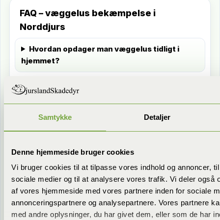
FAQ – væggelus bekæmpelse i
Norddjurs
Hvordan opdager man væggelus tidligt i
hjemmet?
Hvorfor kan væggelus være svære at få væk
på én gang?
Samtykke
Detaljer
Hvad er den vigtigste forberedelse, før I
kommer?
Denne hjemmeside bruger cookies
Hvordan undgår jeg, at væggelus spreder sig
Vi bruger cookies til at tilpasse vores indhold og annoncer, til 
til resten af boligen?
sociale medier og til at analysere vores trafik. Vi deler også
af vores hjemmeside med vores partnere inden for sociale m
annonceringspartnere og analysepartnere. Vores partnere k
Vil du have sparring på din
Kontakt os
med andre oplysninger, du har givet dem, eller som de har in
konkrete sag?