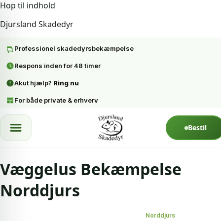
Hop til indhold
Djursland Skadedyr
Professionel skadedyrsbekæmpelse
Respons inden for 48 timer
Akut hjælp?
Ring nu
For både private & erhverv
Spring til indhold
Bestil
Væggelus Bekæmpelse
Norddjurs
Forside
Væggelus bekæmpelse
Norddjurs