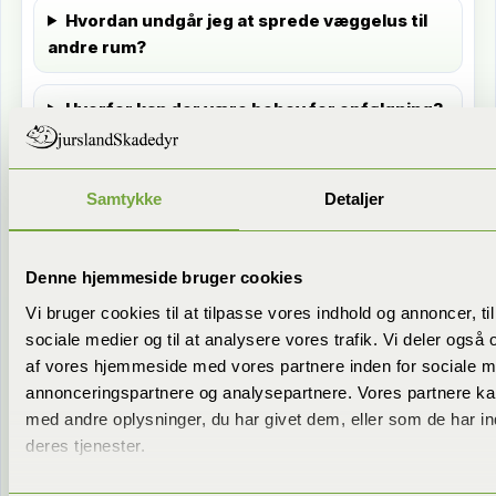
Hvordan undgår jeg at sprede væggelus til
andre rum?
Hvorfor kan der være behov for opfølgning?
Hvad skal jeg vide om børn, kæledyr og
adgang efter behandlingen?
Samtykke
Detaljer
Vil du have sparring på din
Bestil tid
Denne hjemmeside bruger cookies
konkrete sag?
Vi bruger cookies til at tilpasse vores indhold og annoncer, til 
sociale medier og til at analysere vores trafik. Vi deler også
af vores hjemmeside med vores partnere inden for sociale m
Vi kører i Egå & nærområder
annonceringspartnere og analysepartnere. Vores partnere k
Vi dækker Egå og områder tæt på – så du kan få
med andre oplysninger, du har givet dem, eller som de har in
afklaring og en plan hurtigt.
deres tjenester.
Skæring
Risskov
Vejlby
Skejby
Lystrup