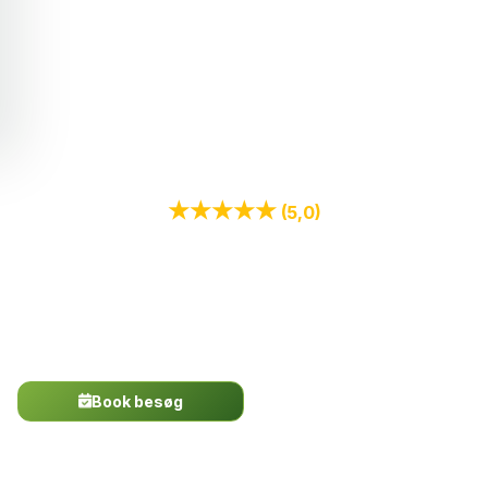
Fra 1650 kr. inkl. moms
Garanti For Resultat
Væggelus
Din Specialist
★★★★★
(5,0)
+62 tilfredse kunder
“Vi fik behandlet for skægkræ og det virkede super effektivt. Vi
er mega glade for hele forløbet. Kan klart anbefales.”
– Rasmus Lund (for 2 uger siden)
Book besøg
Ring nu