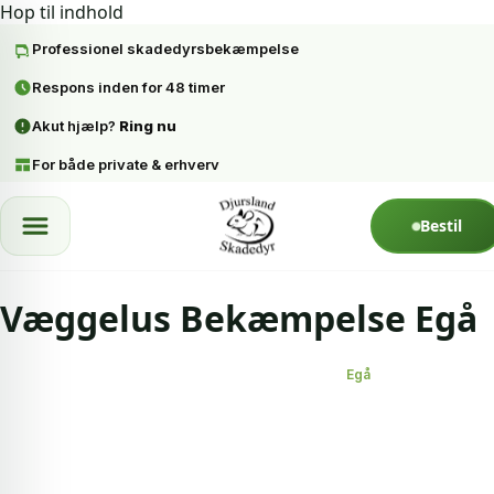
Hop til indhold
Professionel skadedyrsbekæmpelse
Respons inden for 48 timer
Akut hjælp?
Ring nu
For både private & erhverv
Spring til indhold
Bestil
Væggelus Bekæmpelse Egå
Forside
Væggelus bekæmpelse
Egå
Pris
Garanti