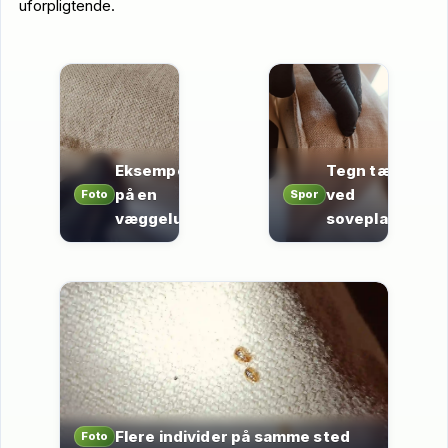
uforpligtende.
Eksempel
Tegn tæt
på en
ved
Foto
Spor
væggelus
soveplads
Flere individer på samme sted
Foto