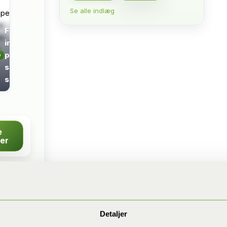
Se alle indlæg
Flere
individer
på
o
samme
sted
e
ser
Detaljer