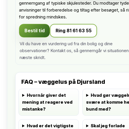
gennemgang af typiske skjulesteder. Du modtager tyde
anvisninger til forberedelse og tiltag efter besøget, så r
for spredning mindskes.
Bestil tid
Ring 81 61 63 55
Vil du have en vurdering ud fra din bolig og dine
observationer? Kontakt os, så gennemgår vi situationen
næste skridt.
FAQ – væggelus på Djursland
Hvornår giver det
Hvad gør væggel
mening at reagere ved
svære at komme hel
mistanke?
bund med?
Hvad er det vigtigste
Skal jeg forlade