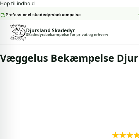
Hop til indhold
Professionel skadedyrsbekæmpelse
Spring til indhold
Djursland Skadedyr
Skadedyrsbekæmpelse for privat og erhverv
Væggelus Bekæmpelse Djur
Forside
Væggelus be
Pris
Gara
Fra 1650 kr. inkl. moms
Garanti For
★★★