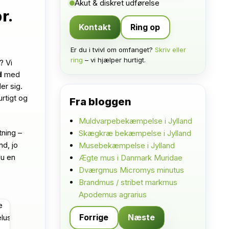
Akut & diskret udførelse
r.
Kontakt
Ring op
Er du i tvivl om omfanget?
Skriv eller
ring
– vi hjælper hurtigt.
? Vi
d
med
er sig.
urtigt og
Fra bloggen
Muldvarpebekæmpelse i Jylland
tning –
Skægkræ bekæmpelse i Jylland
nd, jo
Musebekæmpelse i Jylland
du en
Ægte mus i Danmark Muridae
Dværgmus Micromys minutus
Brandmus / stribet markmus
Apodemus agrarius
Forrige
Næste