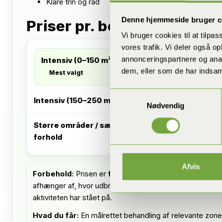
Klare trin og råd
Denne hjemmeside bruger c
Priser pr. besøg på Djursl
Vi bruger cookies til at tilpas
vores trafik. Vi deler også 
annonceringspartnere og anal
Intensiv (0–150 m²)
1.650 kr.
Vælg
dem, eller som de har indsaml
Mest valgt
Samtykkevalg
Intensiv (150–250 m²)
1.900 kr.
Væ
Nødvendig
Større områder / særlige
Kontakt
Væ
forhold
Afvis
Forbehold:
Prisen er
fast pr. besøg
. Antallet af besø
afhænger af, hvor udbredt problemet er, og hvor længe
aktiviteten har stået på.
Hvad du får:
En målrettet behandling af relevante zon