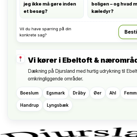
jeg ikke må gøre inden
boligen – og hvad 
et besøg?
kæledyr?
Vil du have sparring på din
Besti
konkrete sag?
Vi kører i Ebeltoft & nærområ
Dækning på Djursland med hurtig udrykning til Ebelt
omkringliggende områder.
Boeslum
Egsmark
Dråby
Øer
Ahl
Femmø
Handrup
Lyngsbæk
Listen er eksempler; vi dækker flere områder på Djurslan