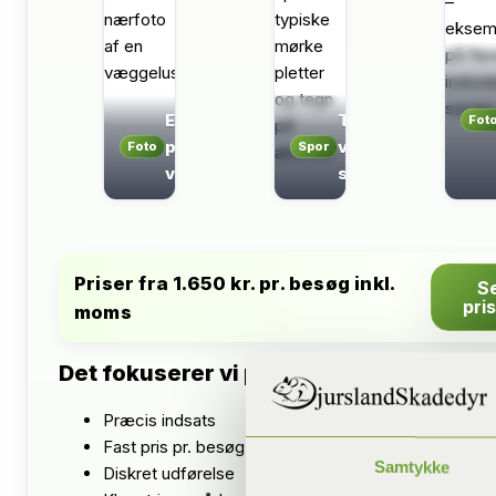
Eksempel
Tegn tæt
Fot
på en
ved
Foto
Spor
væggelus
soveplads
Priser fra 1.650 kr. pr. besøg inkl.
S
pri
moms
Det fokuserer vi på
Præcis indsats
Fast pris pr. besøg
Samtykke
Diskret udførelse