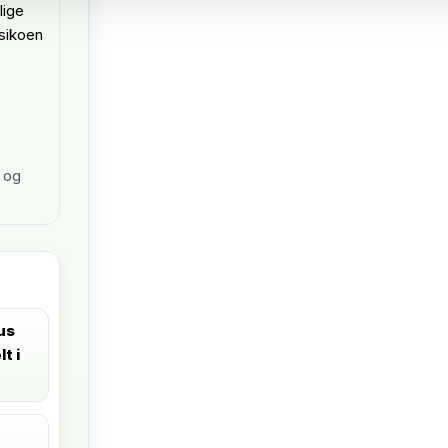
lige
isikoen
 og
us
t i