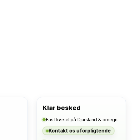
se kunder
virkede super effektivt. Vi er mega
 Kan klart anbefales.”
r 2 uger siden)
Ring nu
Klar besked
Fast kørsel på Djursland & omegn
å
Kontakt os uforpligtende