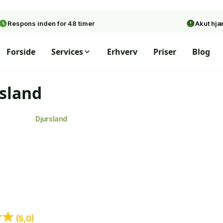
Respons inden for 48 timer
Akut hj
Forside
Services
Erhverv
Priser
Blog
sland
kæmpelse
Djursland
nti
Væggelus
 Resultat
Din Specialist
★★
(5,0)