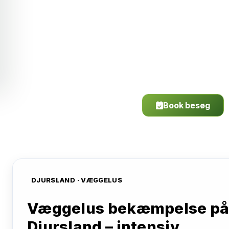
+62 tilfred
“Vi fik behandlet for skægkræ og det 
glade for hele forløbet.
– Rasmus Lund (fo
Book besøg
DJURSLAND · VÆGGELUS
Væggelus bekæmpelse p
Djursland – intensiv