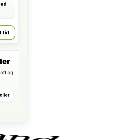
med
l tid
der
oft og
ller
d.