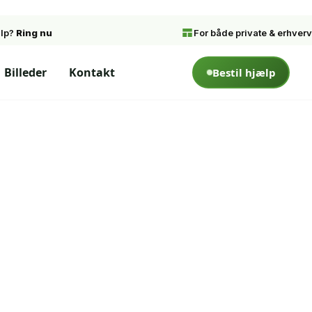
ælp?
Ring nu
For både private & erhverv
Billeder
Kontakt
Bestil hjælp