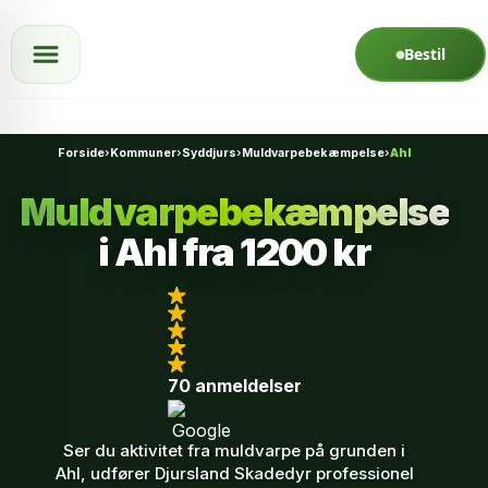
Spring til indhold
Bestil
Forside
›
Kommuner
›
Syddjurs
›
Muldvarpebekæmpelse
›
Ahl
Muldvarpebekæmpelse
i Ahl fra
1200 kr
70 anmeldelser
Ser du aktivitet fra muldvarpe på grunden i
Ahl, udfører Djursland Skadedyr professionel