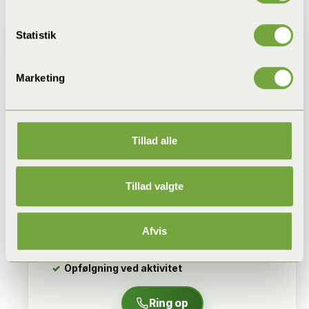
Statistik
Marketing
Jimmi Guldmann
Din lokale bekæmper i Ahl
Tillad alle
Du får hurtig kontakt, ærlig
rådgivning og klar besked om,
Tillad valgte
hvad der giver mening hos dig.
Lokal og hurtig udrykning
Afvis
Klar pris og tydelig proces
Opfølgning ved aktivitet
Ring op