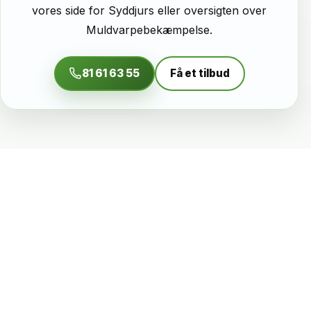
vores side for
Syddjurs
eller oversigten over
Muldvarpebekæmpelse
.
81 61 63 55
Få et tilbud