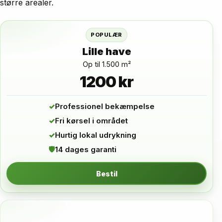
større arealer.
POPULÆR
Lille have
Op til 1.500 m²
1200 kr
✓
Professionel bekæmpelse
✓
Fri kørsel i området
✓
Hurtig lokal udrykning
🛡
14 dages garanti
Bestil