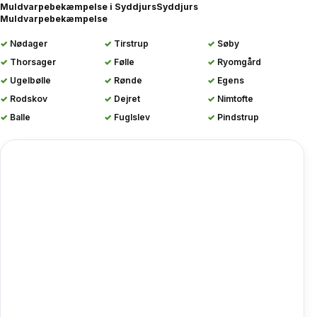
Muldvarpebekæmpelse i Syddjurs
Syddjurs
Muldvarpebekæmpelse
Nødager
Tirstrup
Søby
Thorsager
Følle
Ryomgård
Ugelbølle
Rønde
Egens
Rodskov
Dejret
Nimtofte
Balle
Fuglslev
Pindstrup