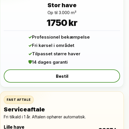
Stor have
Op til 3.000 m²
1750 kr
✓
Professionel bekæmpelse
✓
Fri kørsel i området
✓
Tilpasset større haver
🛡
14 dages garanti
Bestil
FAST AFTALE
Serviceaftale
Fri tilkald i 1 år. Aftalen ophører automatisk.
Lille have