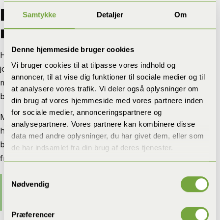
Effektiv indsats mod
Samtykke
Detaljer
Om
muldvarpe i Ahl
Denne hjemmeside bruger cookies
Hver opgave i Ahl vurderes ud fra arealets størrelse,
Vi bruger cookies til at tilpasse vores indhold og
jordbund og placeringen af de nyeste skud. På den
annoncer, til at vise dig funktioner til sociale medier og til
måde kan bekæmpelsen tilpasses stedet i stedet for at
at analysere vores trafik. Vi deler også oplysninger om
blive en standardløsning.
din brug af vores hjemmeside med vores partnere inden
for sociale medier, annonceringspartnere og
Muldvarpeskud kan hurtigt gøre det mere besværligt at
analysepartnere. Vores partnere kan kombinere disse
holde plæner, bede og grønne arealer pæne og
data med andre oplysninger, du har givet dem, eller som
brugbare. Derfor vælger mange en professionel løsning
de har indsamlet fra din brug af deres tjenester.
frem for gentagne midlertidige forsøg.
Samtykkevalg
Vores garanti er enkel: Hvis der er aktivitet
Nødvendig
indenfor 14 dage efter afsluttet bekæmpelse,
følger vi op uden ekstra beregning.
Præferencer