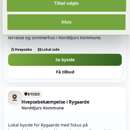
Hvepsebekæmpelse i Rimsø
Tillad valgte
Norddjurs Kommune
Afvis
Lokal byside for Rimsø med fokus på hvepsebekæmpelse
ved hvepsebo i tagudhæng, hulmur, skur, udestue,
terrasse og sommerhus i Norddjurs Kommune.
Hvepsebo
Lokal side
pest_control
map
Se byside
Få tilbud
location_on
BYSIDE
pin_drop
Hvepsebekæmpelse i Rygaarde
Norddjurs Kommune
Lokal byside for Rygaarde med fokus på