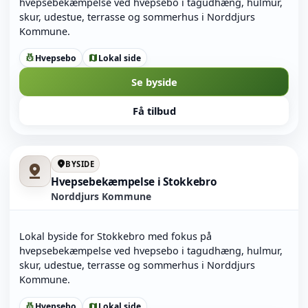
hvepsebekæmpelse ved hvepsebo i tagudhæng, hulmur,
skur, udestue, terrasse og sommerhus i Norddjurs
Kommune.
Hvepsebo
Lokal side
pest_control
map
Se byside
Få tilbud
location_on
BYSIDE
pin_drop
Hvepsebekæmpelse i Stokkebro
Norddjurs Kommune
Lokal byside for Stokkebro med fokus på
hvepsebekæmpelse ved hvepsebo i tagudhæng, hulmur,
skur, udestue, terrasse og sommerhus i Norddjurs
Kommune.
Hvepsebo
Lokal side
pest_control
map