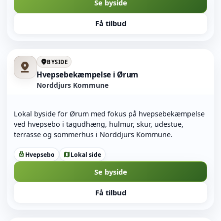
Se byside
Få tilbud
location_on
BYSIDE
pin_drop
Hvepsebekæmpelse i Ørum
Norddjurs Kommune
Lokal byside for Ørum med fokus på hvepsebekæmpelse
ved hvepsebo i tagudhæng, hulmur, skur, udestue,
terrasse og sommerhus i Norddjurs Kommune.
Hvepsebo
Lokal side
pest_control
map
Se byside
Få tilbud