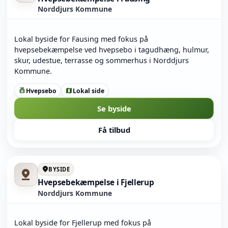
Norddjurs Kommune
Lokal byside for Fausing med fokus på
hvepsebekæmpelse ved hvepsebo i tagudhæng, hulmur,
skur, udestue, terrasse og sommerhus i Norddjurs
Kommune.
Hvepsebo
Lokal side
pest_control
map
Se byside
Få tilbud
location_on
BYSIDE
pin_drop
Hvepsebekæmpelse i Fjellerup
Norddjurs Kommune
Lokal byside for Fjellerup med fokus på