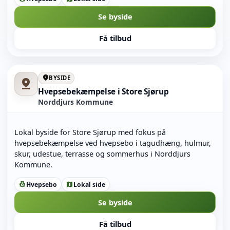
Se byside
Få tilbud
location_on
BYSIDE
pin_drop
Hvepsebekæmpelse i Store Sjørup
Norddjurs Kommune
Lokal byside for Store Sjørup med fokus på
hvepsebekæmpelse ved hvepsebo i tagudhæng, hulmur,
skur, udestue, terrasse og sommerhus i Norddjurs
Kommune.
Hvepsebo
Lokal side
pest_control
map
Se byside
Få tilbud