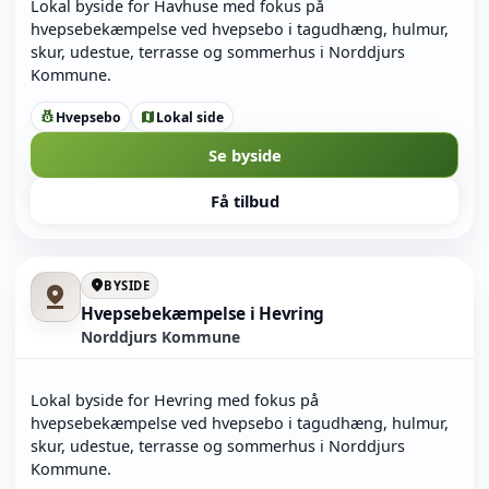
Lokal byside for Havhuse med fokus på
hvepsebekæmpelse ved hvepsebo i tagudhæng, hulmur,
skur, udestue, terrasse og sommerhus i Norddjurs
Kommune.
Hvepsebo
Lokal side
pest_control
map
Se byside
Få tilbud
location_on
BYSIDE
pin_drop
Hvepsebekæmpelse i Hevring
Norddjurs Kommune
Lokal byside for Hevring med fokus på
hvepsebekæmpelse ved hvepsebo i tagudhæng, hulmur,
skur, udestue, terrasse og sommerhus i Norddjurs
Kommune.