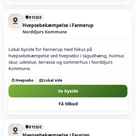
location_on
BYSIDE
pin_drop
Hvepsebekæmpelse i Fannerup
Norddjurs Kommune
Lokal byside for Fannerup med fokus på
hvepsebekæmpelse ved hvepsebo i tagudhæng, hulmur,
skur, udestue, terrasse og sommerhus i Norddjurs
Kommune.
Hvepsebo
Lokal side
pest_control
map
Se byside
Få tilbud
location_on
BYSIDE
pin_drop
Hvepsebekæmpelse i Fausing