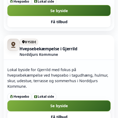
Hvepsebo
Lokal side
pest_control
map
Se byside
Få tilbud
location_on
BYSIDE
pin_drop
Hvepsebekæmpelse i Gjerrild
Norddjurs Kommune
Lokal byside for Gjerrild med fokus på
hvepsebekæmpelse ved hvepsebo i tagudhæng, hulmur,
skur, udestue, terrasse og sommerhus i Norddjurs
Kommune.
Hvepsebo
Lokal side
pest_control
map
Se byside
Få tilbud