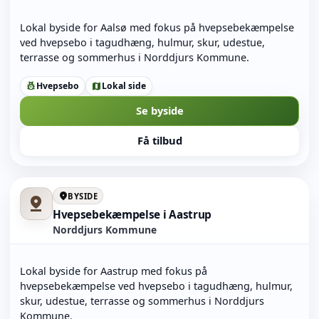
Lokal byside for Aalsø med fokus på hvepsebekæmpelse
ved hvepsebo i tagudhæng, hulmur, skur, udestue,
terrasse og sommerhus i Norddjurs Kommune.
Hvepsebo
Lokal side
pest_control
map
Se byside
Få tilbud
location_on
BYSIDE
pin_drop
Hvepsebekæmpelse i Aastrup
Norddjurs Kommune
Lokal byside for Aastrup med fokus på
hvepsebekæmpelse ved hvepsebo i tagudhæng, hulmur,
skur, udestue, terrasse og sommerhus i Norddjurs
Kommune.