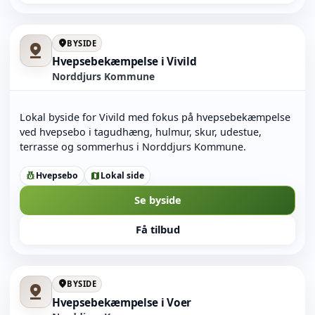
location_on
BYSIDE
pin_drop
Hvepsebekæmpelse i Vivild
Norddjurs Kommune
Lokal byside for Vivild med fokus på hvepsebekæmpelse
ved hvepsebo i tagudhæng, hulmur, skur, udestue,
terrasse og sommerhus i Norddjurs Kommune.
Hvepsebo
Lokal side
pest_control
map
Se byside
Få tilbud
location_on
BYSIDE
pin_drop
Hvepsebekæmpelse i Voer