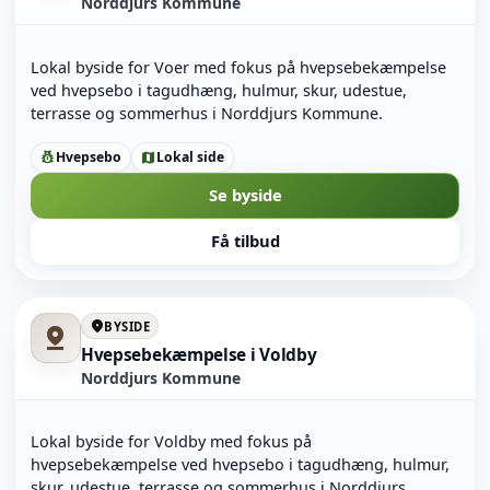
Norddjurs Kommune
Lokal byside for Voer med fokus på hvepsebekæmpelse
ved hvepsebo i tagudhæng, hulmur, skur, udestue,
terrasse og sommerhus i Norddjurs Kommune.
Hvepsebo
Lokal side
pest_control
map
Se byside
Få tilbud
location_on
BYSIDE
pin_drop
Hvepsebekæmpelse i Voldby
Norddjurs Kommune
Lokal byside for Voldby med fokus på
hvepsebekæmpelse ved hvepsebo i tagudhæng, hulmur,
skur, udestue, terrasse og sommerhus i Norddjurs