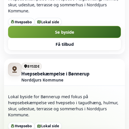
skur, udestue, terrasse og sommerhus i Norddjurs
Kommune.
Hvepsebo
Lokal side
pest_control
map
Se byside
Få tilbud
location_on
BYSIDE
pin_drop
Hvepsebekæmpelse i Bønnerup
Norddjurs Kommune
Lokal byside for Bønnerup med fokus på
hvepsebekæmpelse ved hvepsebo i tagudhæng, hulmur,
skur, udestue, terrasse og sommerhus i Norddjurs
Kommune.
Hvepsebo
Lokal side
pest_control
map