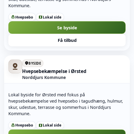
Kommune.
Hvepsebo
Lokal side
pest_control
map
Se byside
Få tilbud
location_on
BYSIDE
pin_drop
Hvepsebekæmpelse i Ørsted
Norddjurs Kommune
Lokal byside for Ørsted med fokus på
hvepsebekæmpelse ved hvepsebo i tagudhæng, hulmur,
skur, udestue, terrasse og sommerhus i Norddjurs
Kommune.
Hvepsebo
Lokal side
pest_control
map