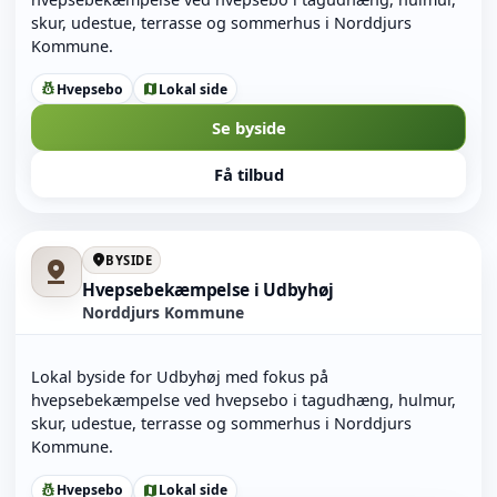
skur, udestue, terrasse og sommerhus i Norddjurs
Kommune.
Hvepsebo
Lokal side
pest_control
map
Se byside
Få tilbud
location_on
BYSIDE
pin_drop
Hvepsebekæmpelse i Udbyhøj
Norddjurs Kommune
Lokal byside for Udbyhøj med fokus på
hvepsebekæmpelse ved hvepsebo i tagudhæng, hulmur,
skur, udestue, terrasse og sommerhus i Norddjurs
Kommune.
Hvepsebo
Lokal side
pest_control
map