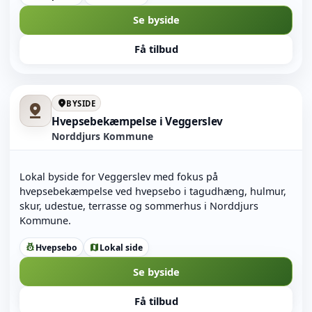
Se byside
Få tilbud
location_on
BYSIDE
pin_drop
Hvepsebekæmpelse i Veggerslev
Norddjurs Kommune
Lokal byside for Veggerslev med fokus på
hvepsebekæmpelse ved hvepsebo i tagudhæng, hulmur,
skur, udestue, terrasse og sommerhus i Norddjurs
Kommune.
Hvepsebo
Lokal side
pest_control
map
Se byside
Få tilbud