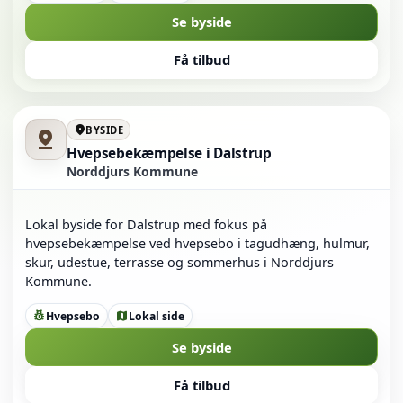
Se byside
Få tilbud
location_on
BYSIDE
pin_drop
Hvepsebekæmpelse i Dalstrup
Norddjurs Kommune
Lokal byside for Dalstrup med fokus på
hvepsebekæmpelse ved hvepsebo i tagudhæng, hulmur,
skur, udestue, terrasse og sommerhus i Norddjurs
Kommune.
Hvepsebo
Lokal side
pest_control
map
Se byside
Få tilbud