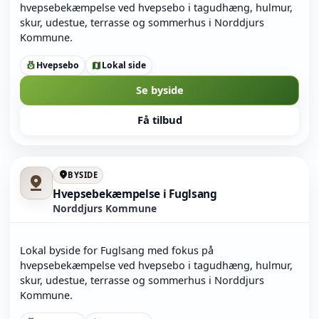
hvepsebekæmpelse ved hvepsebo i tagudhæng, hulmur,
skur, udestue, terrasse og sommerhus i Norddjurs
Kommune.
Hvepsebo
Lokal side
pest_control
map
Se byside
Få tilbud
location_on
BYSIDE
pin_drop
Hvepsebekæmpelse i Fuglsang
Norddjurs Kommune
Lokal byside for Fuglsang med fokus på
hvepsebekæmpelse ved hvepsebo i tagudhæng, hulmur,
skur, udestue, terrasse og sommerhus i Norddjurs
Kommune.