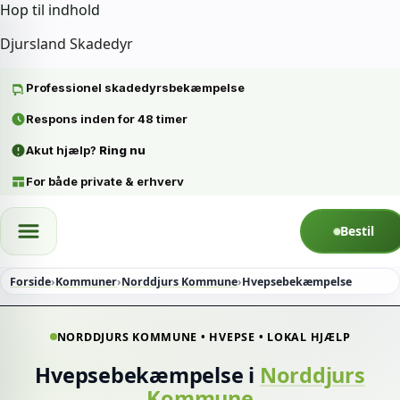
Hop til indhold
Djursland Skadedyr
Professionel skadedyrsbekæmpelse
Respons inden for 48 timer
Akut hjælp?
Ring nu
For både private & erhverv
Spring til indhold
Bestil
Forside
›
Kommuner
›
Norddjurs Kommune
›
Hvepsebekæmpelse
NORDDJURS KOMMUNE • HVEPSE • LOKAL HJÆLP
Hvepsebekæmpelse i
Norddjurs
Kommune