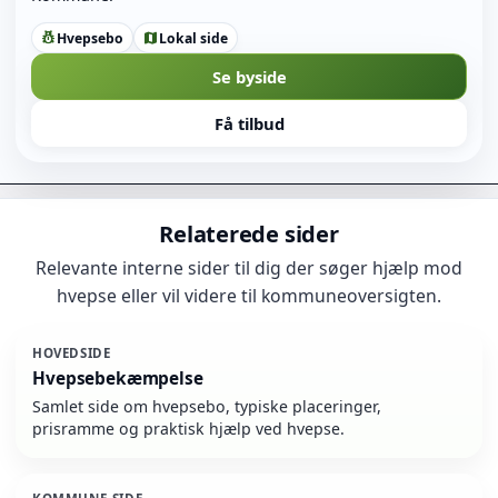
Hvepsebo
Lokal side
pest_control
map
Se byside
Få tilbud
Relaterede sider
Relevante interne sider til dig der søger hjælp mod
hvepse eller vil videre til kommuneoversigten.
HOVEDSIDE
Hvepsebekæmpelse
Samlet side om hvepsebo, typiske placeringer,
prisramme og praktisk hjælp ved hvepse.