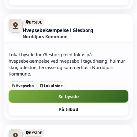
location_on
BYSIDE
pin_drop
Hvepsebekæmpelse i Glesborg
Norddjurs Kommune
Lokal byside for Glesborg med fokus på
hvepsebekæmpelse ved hvepsebo i tagudhæng, hulmur,
skur, udestue, terrasse og sommerhus i Norddjurs
Kommune.
Hvepsebo
Lokal side
pest_control
map
Se byside
Få tilbud
location_on
BYSIDE
pin_drop