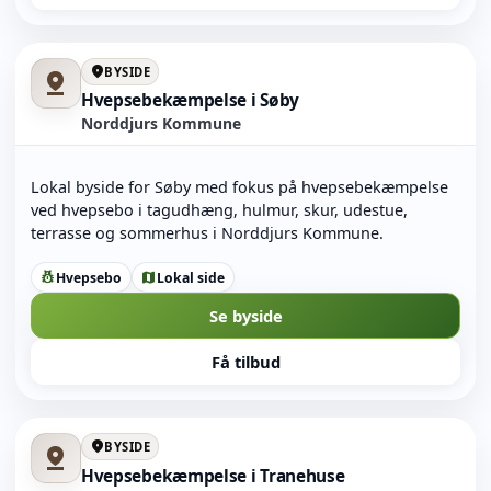
location_on
BYSIDE
pin_drop
Hvepsebekæmpelse i Søby
Norddjurs Kommune
Lokal byside for Søby med fokus på hvepsebekæmpelse
ved hvepsebo i tagudhæng, hulmur, skur, udestue,
terrasse og sommerhus i Norddjurs Kommune.
Hvepsebo
Lokal side
pest_control
map
Se byside
Få tilbud
location_on
BYSIDE
pin_drop
Hvepsebekæmpelse i Tranehuse