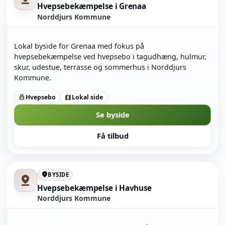
Hvepsebekæmpelse i Grenaa
Norddjurs Kommune
Lokal byside for Grenaa med fokus på
hvepsebekæmpelse ved hvepsebo i tagudhæng, hulmur,
skur, udestue, terrasse og sommerhus i Norddjurs
Kommune.
Hvepsebo
Lokal side
pest_control
map
Se byside
Få tilbud
location_on
BYSIDE
pin_drop
Hvepsebekæmpelse i Havhuse
Norddjurs Kommune