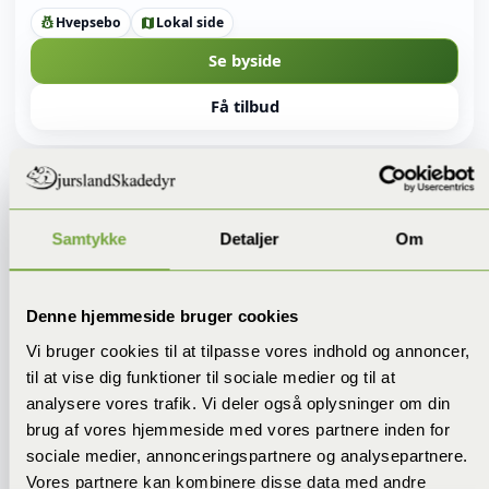
Hvepsebo
Lokal side
pest_control
map
Se byside
Få tilbud
location_on
BYSIDE
pin_drop
Hvepsebekæmpelse i Læn
Samtykke
Detaljer
Om
Norddjurs Kommune
Lokal byside for Læn med fokus på hvepsebekæmpelse
Denne hjemmeside bruger cookies
ved hvepsebo i tagudhæng, hulmur, skur, udestue,
terrasse og sommerhus i Norddjurs Kommune.
Vi bruger cookies til at tilpasse vores indhold og annoncer,
til at vise dig funktioner til sociale medier og til at
Hvepsebo
Lokal side
pest_control
map
analysere vores trafik. Vi deler også oplysninger om din
brug af vores hjemmeside med vores partnere inden for
Se byside
sociale medier, annonceringspartnere og analysepartnere.
Få tilbud
Vores partnere kan kombinere disse data med andre