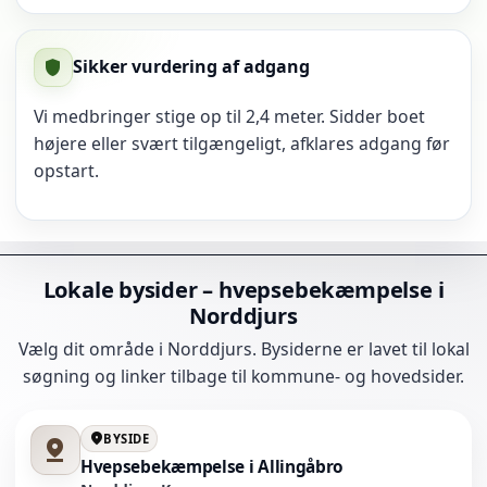
Sikker vurdering af adgang
shield
Vi medbringer stige op til 2,4 meter. Sidder boet
højere eller svært tilgængeligt, afklares adgang før
opstart.
Lokale bysider – hvepsebekæmpelse i
Norddjurs
Vælg dit område i Norddjurs. Bysiderne er lavet til lokal
søgning og linker tilbage til kommune- og hovedsider.
location_on
BYSIDE
pin_drop
Hvepsebekæmpelse i Allingåbro