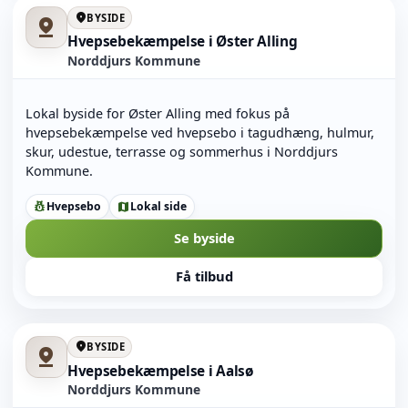
location_on
BYSIDE
pin_drop
Hvepsebekæmpelse i Øster Alling
Norddjurs Kommune
Lokal byside for Øster Alling med fokus på
hvepsebekæmpelse ved hvepsebo i tagudhæng, hulmur,
skur, udestue, terrasse og sommerhus i Norddjurs
Kommune.
Hvepsebo
Lokal side
pest_control
map
Se byside
Få tilbud
location_on
BYSIDE
pin_drop
Hvepsebekæmpelse i Aalsø
Norddjurs Kommune