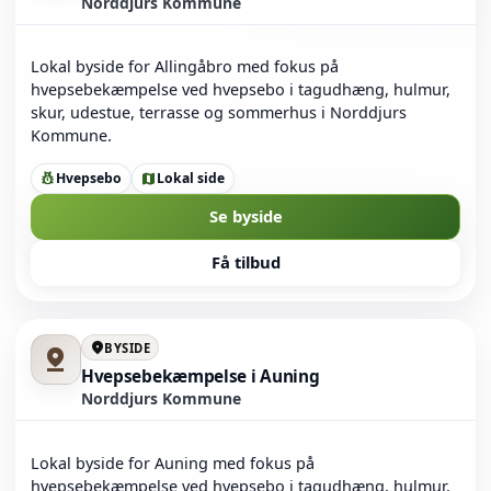
Norddjurs Kommune
Lokal byside for Allingåbro med fokus på
hvepsebekæmpelse ved hvepsebo i tagudhæng, hulmur,
skur, udestue, terrasse og sommerhus i Norddjurs
Kommune.
Hvepsebo
Lokal side
pest_control
map
Se byside
Få tilbud
location_on
BYSIDE
pin_drop
Hvepsebekæmpelse i Auning
Norddjurs Kommune
Lokal byside for Auning med fokus på
hvepsebekæmpelse ved hvepsebo i tagudhæng, hulmur,