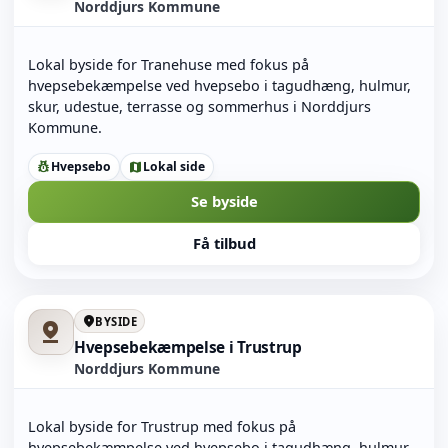
Norddjurs Kommune
Lokal byside for Tranehuse med fokus på
hvepsebekæmpelse ved hvepsebo i tagudhæng, hulmur,
skur, udestue, terrasse og sommerhus i Norddjurs
Kommune.
Hvepsebo
Lokal side
pest_control
map
Se byside
Få tilbud
location_on
BYSIDE
pin_drop
Hvepsebekæmpelse i Trustrup
Norddjurs Kommune
Lokal byside for Trustrup med fokus på
hvepsebekæmpelse ved hvepsebo i tagudhæng, hulmur,