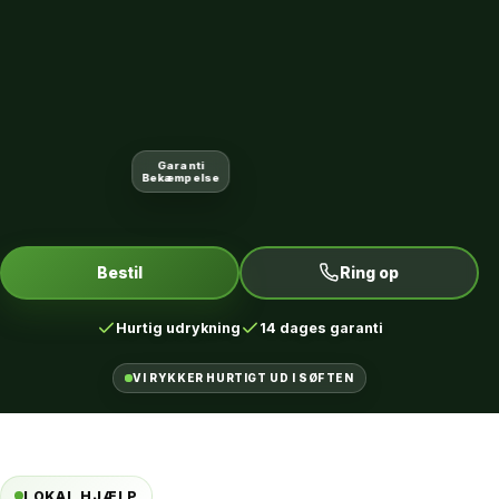
Garanti
Bekæmpelse
Bestil
Ring op
Hurtig udrykning
14 dages garanti
VI RYKKER HURTIGT UD I SØFTEN
LOKAL HJÆLP