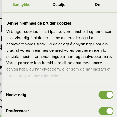
Samtykke
Detaljer
Om
Denne hjemmeside bruger cookies
Lokal og effektiv
Vi bruger cookies til at tilpasse vores indhold og annoncer,
muldvarpebekæmpelse i
til at vise dig funktioner til sociale medier og til at
analysere vores trafik. Vi deler også oplysninger om din
Søften
brug af vores hjemmeside med vores partnere inden for
sociale medier, annonceringspartnere og analysepartnere.
Hver grund i Søften har sine egne forhold, og derfor
Vores partnere kan kombinere disse data med andre
justerer vi indsatsen efter både nye skud, jordtype og
oplysninger, du har givet dem, eller som de har indsamlet
hvor på arealet problemet udvikler sig.
fra din brug af deres tjenester.
Ujævne græsarealer og nye skud gør hurtigt arbejdet
Samtykkevalg
med have og grønne områder mere besværligt. Derfor
Nødvendig
vælger mange at få problemet håndteret professionelt i
stedet for at prøve sig frem.
Præferencer