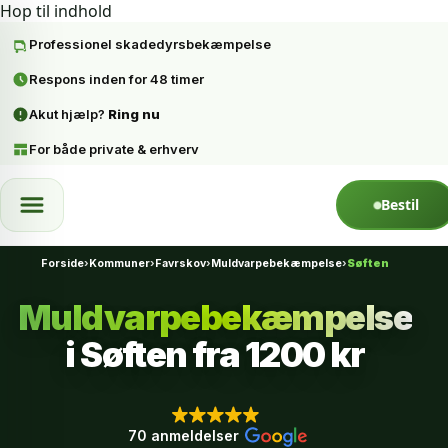
Hop til indhold
Professionel skadedyrsbekæmpelse
Respons inden for 48 timer
Akut hjælp?
Ring nu
For både private & erhverv
Spring til indhold
Bestil
Forside
›
Kommuner
›
Favrskov
›
Muldvarpebekæmpelse
›
Søften
Muldvarpebekæmpelse
i Søften fra
1200 kr
70 anmeldelser