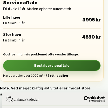
Serviceaftale
Fri tilkald i 1 år. Aftalen ophører automatisk.
Lille have
3995 kr
Fri tilkald i 1 år
Stor have
4850 kr
Fri tilkald i 1 år
God løsning hvis problemet ofte vender tilbage.
Bestil serviceaftale
Har du arealer over 3000 m²?
Få et tilbud her
Note:
Ved meget kraftig aktivitet eller meget store
arealer kan prisen justeres efter konkret vurdering.