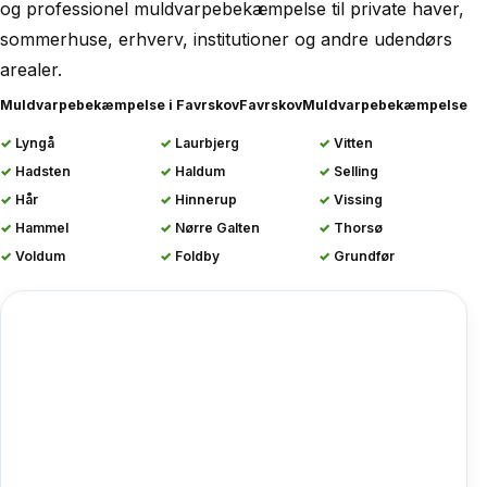
og professionel muldvarpebekæmpelse til private haver,
sommerhuse, erhverv, institutioner og andre udendørs
arealer.
Muldvarpebekæmpelse i Favrskov
Favrskov
Muldvarpebekæmpelse
Lyngå
Laurbjerg
Vitten
Hadsten
Haldum
Selling
Hår
Hinnerup
Vissing
Hammel
Nørre Galten
Thorsø
Voldum
Foldby
Grundfør