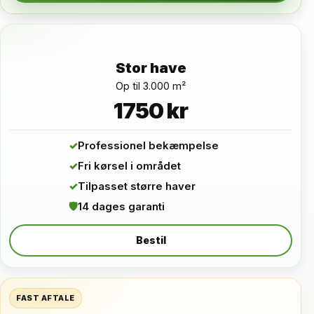
Stor have
Op til 3.000 m²
1750 kr
✓
Professionel bekæmpelse
✓
Fri kørsel i området
✓
Tilpasset større haver
🛡
14 dages garanti
Bestil
FAST AFTALE