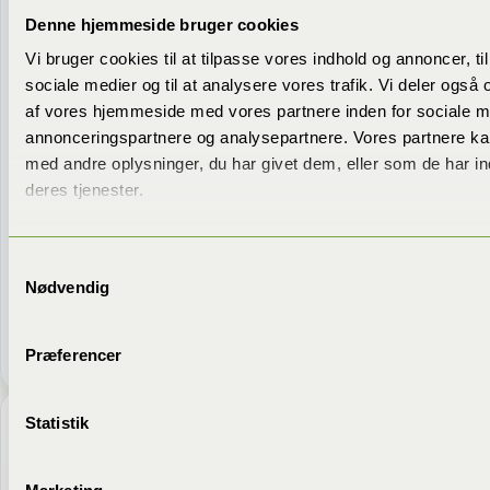
Denne hjemmeside bruger cookies
FAQ
Vi bruger cookies til at tilpasse vores indhold og annoncer, til 
sociale medier og til at analysere vores trafik. Vi deler også
af vores hjemmeside med vores partnere inden for sociale m
Hvordan udrydder man klyngefluer?
annonceringspartnere og analysepartnere. Vores partnere k
med andre oplysninger, du har givet dem, eller som de har in
Hvad er klyngefluer?
deres tjenester.
Små fluer i hjemmet – ikke bananfluer?
Samtykkevalg
Nødvendig
Indhold
Præferencer
Fra bloggen
Statistik
Se alle indlæg