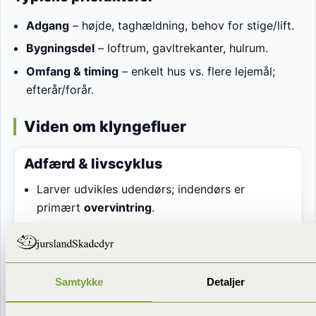
Adgang
– højde, taghældning, behov for stige/lift.
Bygningsdel
– loftrum, gavltrekanter, hulrum.
Omfang & timing
– enkelt hus vs. flere lejemål;
efterår/forår.
Viden om klyngefluer
Adfærd & livscyklus
Larver udvikles udendørs; indendørs er
primært
overvintring
.
Forveksling:
små fluer i hjemmet
kan også
være sørgemyg (potteplanter) eller
drænrørsfluer (afløb).
Samtykke
Detaljer
Hvor længe lever en flue?
Uger–måneder;
klyngefluer kan dvale over vinteren.