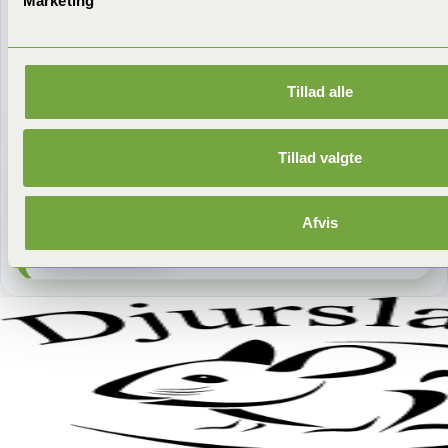
Marketing
Kunne ikke hente indlæg automatisk.
Se bloggen
her
.
Tillad alle
Tillad valgte
Har du problemer med skadedyr?
Kontakt os – vi
tilbyder gratis rådgivning.
Afvis
Bestil Online