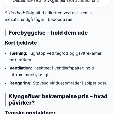
bekæmpelse af klyngefluer
i loftrum/hulrum.
Sikkerhed:
Følg altid etiketten ved evt. kemisk
indsats; undgå tåger i beboede rum.
Forebyggelse – hold dem ude
Kort tjekliste
Tætning:
Fug/stop ved tagfod og gavltrekanter;
tæt loftlem.
Ventilation:
Insektnet i ventiler/spalter; hold
loftrum mørkt/køligt.
Rengøring:
Støvsug vinduesområder i solperioder.
Klyngefluer bekæmpelse pris – hvad
påvirker?
Typiske prisfaktorer